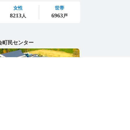
会町民センター
1-4402
県東茨城郡城里町大字小勝2268-3
号 / 0296-88-3111