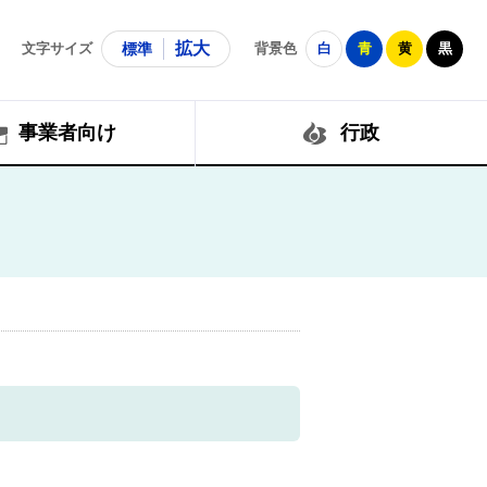
拡大
文字サイズ
標準
背景色
白
青
黄
黒
事業者向け
行政