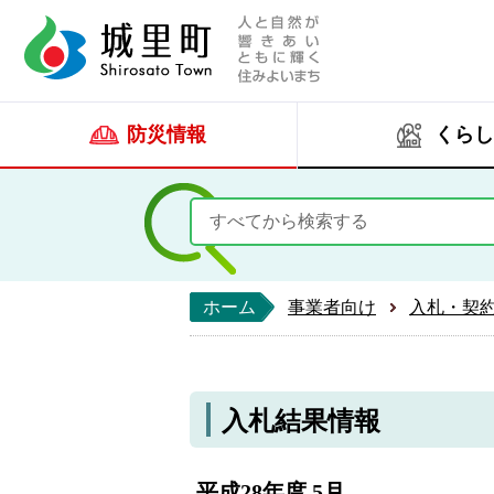
人と自然が響きあい
城里町ホー
防災情報
くらし
ホーム
事業者向け
入札・契
入札結果情報
平成28年度 5月