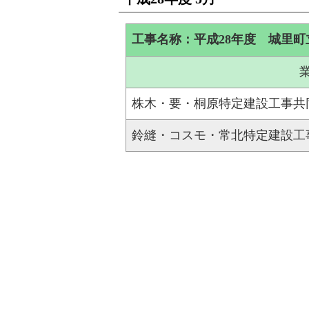
工事名称：平成28年度 城里
株木・要・桐原特定建設工事共
鈴縫・コスモ・常北特定建設工