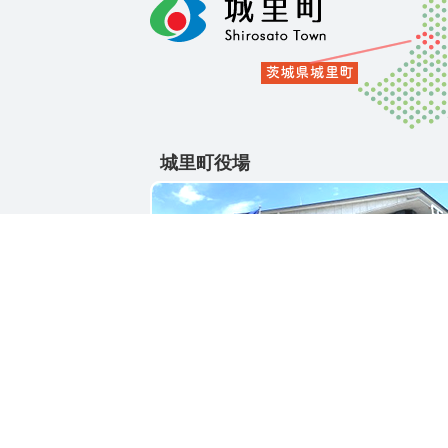
城里町役場
〒311-4391
茨城県東茨城郡城里町大字石塚1428-25
電話番号 / 029-288-3111(代)