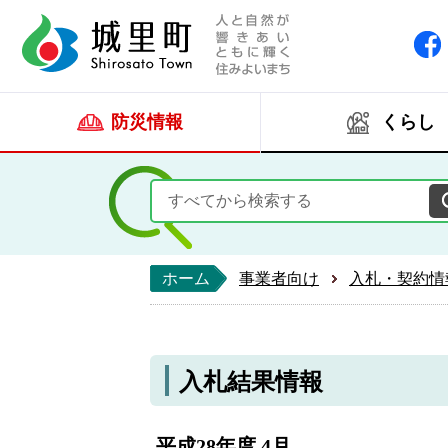
人と自然が響きあい
城里町ホー
防災情報
くらし
ホーム
事業者向け
入札・契約情
入札結果情報
平成28年度 4月