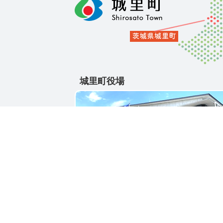
城里町役場
〒311-4391
茨城県東茨城郡城里町大字石塚1428-25
電話番号 / 029-288-3111(代)