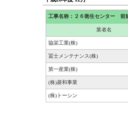
工事名称：２６衛生センター 前
業者名
協栄工業(株)
冨士メンテナンス(株)
第一産業(株)
(株)菱和事業
(株)トーシン