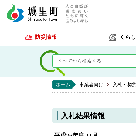
人と自然が響きあい
城里町ホー
防災情報
くらし
ホーム
事業者向け
入札・契
入札結果情報
平成26年度 11月