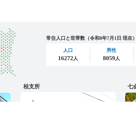
城里町
桂支所
七