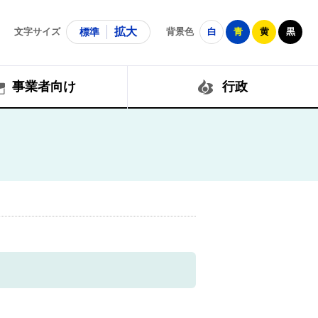
拡大
文字サイズ
標準
背景色
白
青
黄
黒
事業者向け
行政