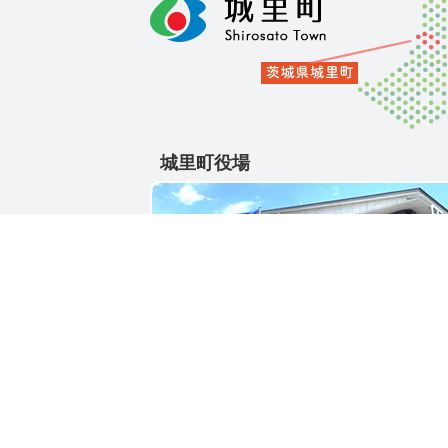
城里町役場
〒311-4391
茨城県東茨城郡城里町大字石塚1428-25
電話番号 / 029-288-3111(代)