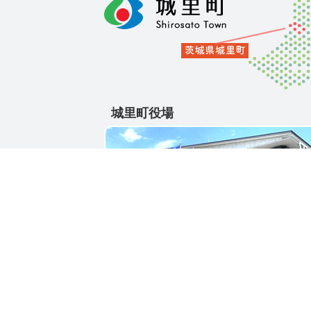
城里町役場
〒311-4391
茨城県東茨城郡城里町大字石塚1428-25
電話番号 / 029-288-3111(代)