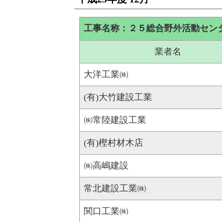
工事名称：２５総合野外活動セン
業者名
大洋工業㈱
(有)大竹建設工業
㈱常陸建設工業
(有)樫村材木店
㈱高嶋建設
常北建設工業㈱
関口工業㈱