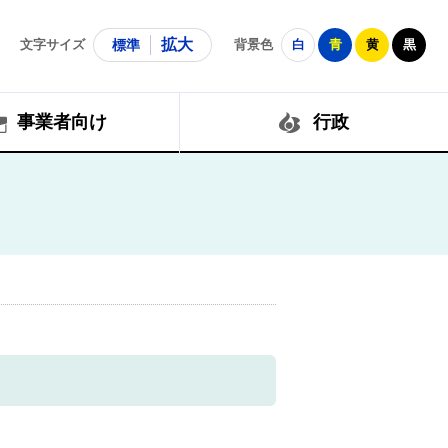
拡大
文字サイズ
標準
背景色
白
青
黄
黒
事業者向け
行政