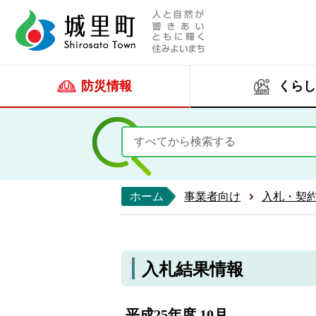
人と自然が響きあい
城里町ホー
防災情報
くらし
ホーム
事業者向け
入札・契
入札結果情報
平成25年度 10月