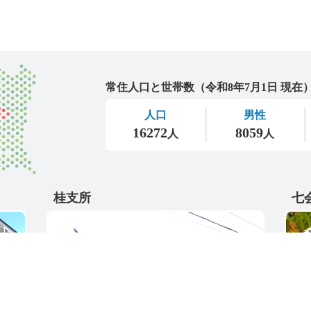
城里町
桂支所
七