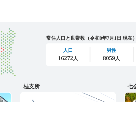
城里町
桂支所
七