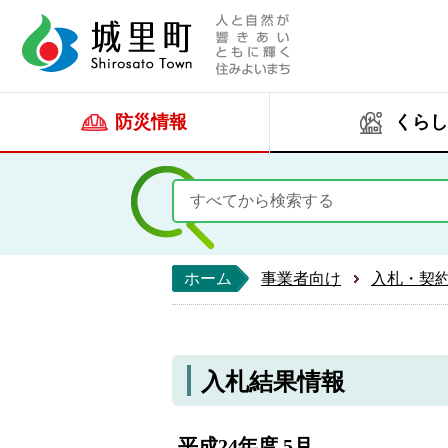
人と自然が響きあい
城里町ホー
防災情報
くらし
ホーム
事業者向け
入札・契
入札結果情報
平成24年度 5月