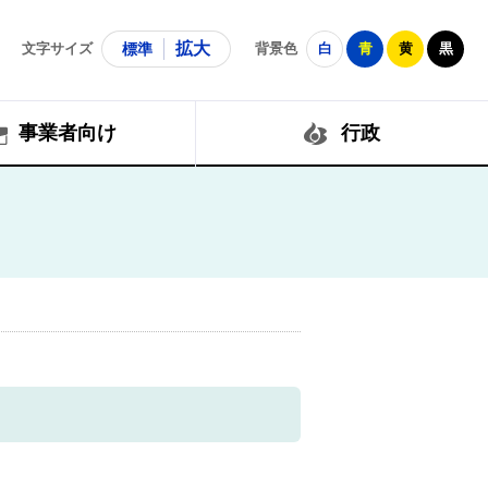
拡大
文字サイズ
標準
背景色
白
青
黄
黒
事業者向け
行政