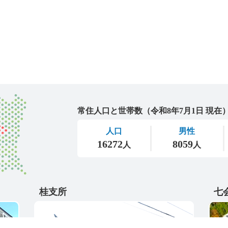
城里町
桂支所
七