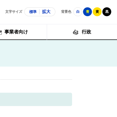
拡大
文字サイズ
標準
背景色
白
青
黄
黒
事業者向け
行政