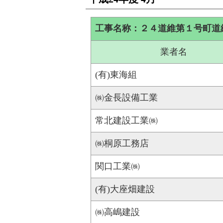
工事名称：２４道維第１号町道
業者名
(有)東海組
㈱金長設備工業
常北建設工業㈱
㈱桐原工務店
関口工業㈱
(有)大座畑建設
㈱高嶋建設