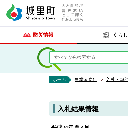
人と自然が響きあい
城里町ホー
防災情報
くらし
ホーム
事業者向け
入札・契
入札結果情報
平成24年度 4月