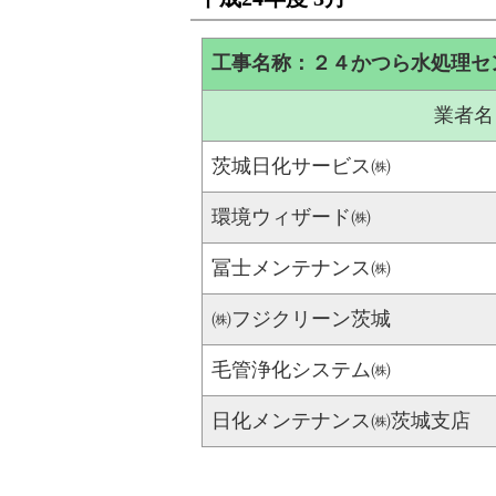
工事名称：２４かつら水処理セ
業者名
茨城日化サービス㈱
環境ウィザード㈱
冨士メンテナンス㈱
㈱フジクリーン茨城
毛管浄化システム㈱
日化メンテナンス㈱茨城支店