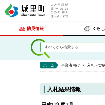
人と自然が響きあい
城里町ホー
防災情報
くらし
ホーム
事業者向け
入札・契
入札結果情報
平成24年度 3月