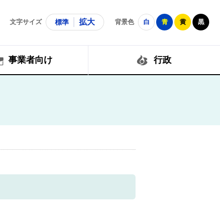
拡大
文字サイズ
標準
背景色
白
青
黄
黒
事業者向け
行政