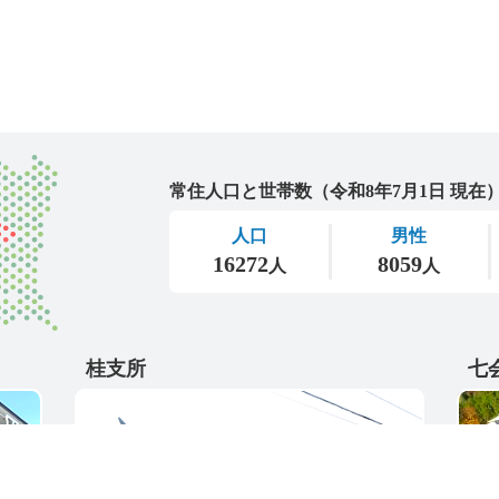
城里町
桂支所
七