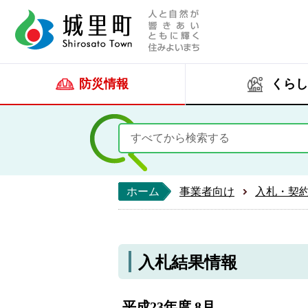
人と自然が響きあい
城里町ホー
防災情報
くらし
ホーム
事業者向け
入札・契
入札結果情報
平成23年度 8月