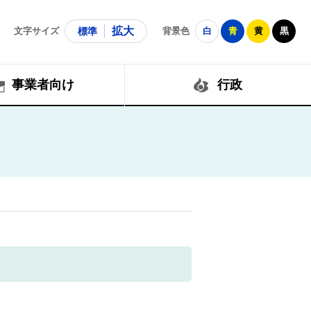
拡大
文字サイズ
標準
背景色
白
青
黄
黒
事業者向け
行政