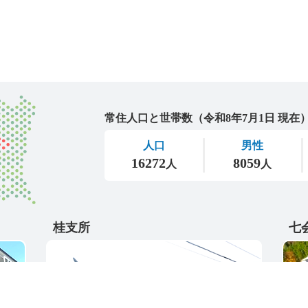
城里町
桂支所
七