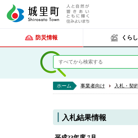
人と自然が響きあい
城里町ホー
防災情報
くらし
ホーム
事業者向け
入札・契
入札結果情報
平成23年度 7月