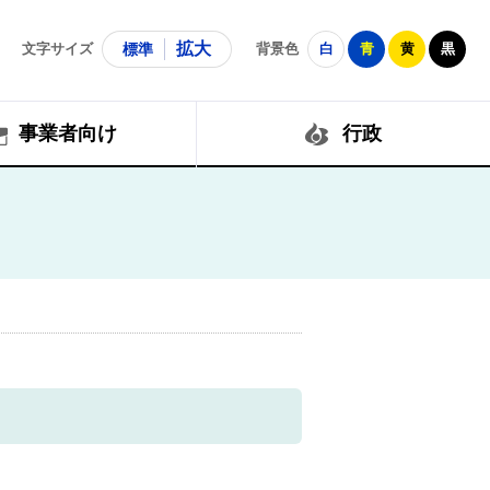
拡大
文字サイズ
標準
背景色
白
青
黄
黒
事業者向け
行政