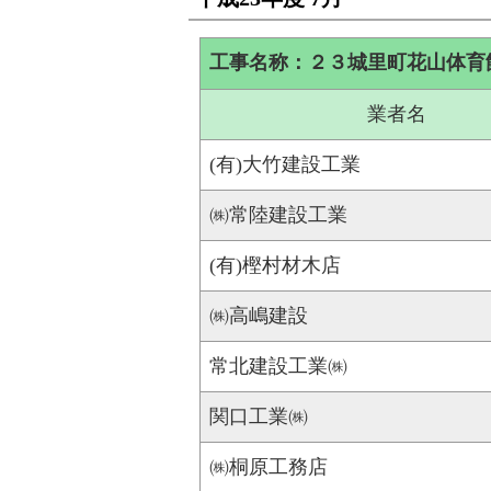
工事名称：２３城里町花山体育
業者名
(有)大竹建設工業
㈱常陸建設工業
(有)樫村材木店
㈱高嶋建設
常北建設工業㈱
関口工業㈱
㈱桐原工務店