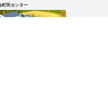
会町民センター
1-4402
県東茨城郡城里町大字小勝2268-3
号 / 0296-88-3111
シー
サイトマップ