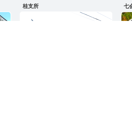
桂支所
七
〒311-4595
〒31
5
茨城県東茨城郡城里町大字阿波山176
茨城
電話番号 / 029-289-2211
電話番
ク集
サイトご利用ガイド
プライバシーポリ