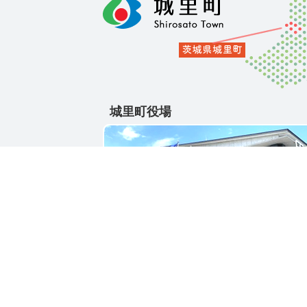
城里町役場
〒311-4391
茨城県東茨城郡城里町大字石塚1428-25
電話番号 / 029-288-3111(代)