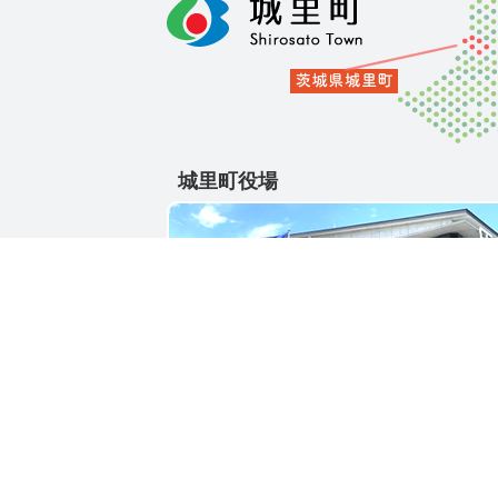
城里町役場
〒311-4391
茨城県東茨城郡城里町大字石塚1428-25
電話番号 / 029-288-3111(代)