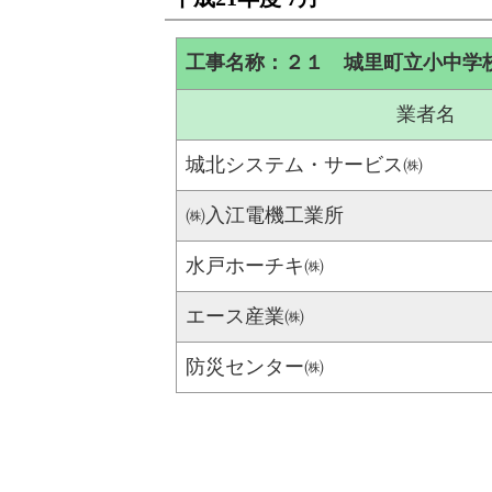
工事名称：２１ 城里町立小中学
業者名
城北システム・サービス㈱
㈱入江電機工業所
水戸ホーチキ㈱
エース産業㈱
防災センター㈱