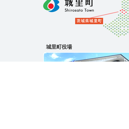
城里町役場
〒311-4391
茨城県東茨城郡城里町大字石塚1428-25
電話番号 / 029-288-3111(代)