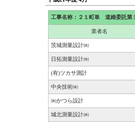
工事名称：２１町単 道維委託第
業者名
茨城測量設計㈱
日拓測量設計㈱
(有)ツカサ測計
中央技術㈱
㈱かつら設計
城北測量設計㈱