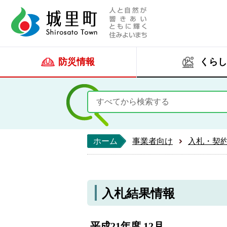
人と自然が響きあい
城里町ホー
防災情報
くらし
ホーム
事業者向け
入札・契
入札結果情報
平成21年度 12月