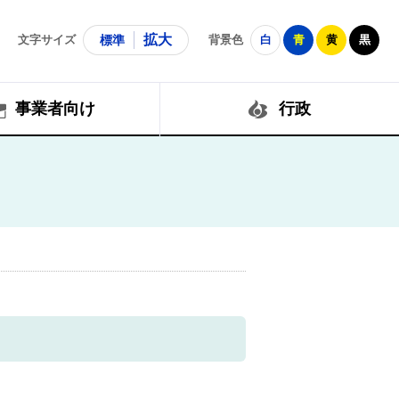
拡大
文字サイズ
標準
背景色
白
青
黄
黒
事業者向け
行政