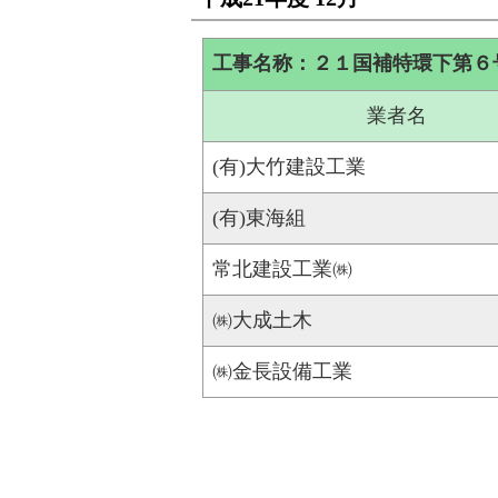
工事名称：２１国補特環下第６
業者名
(有)大竹建設工業
(有)東海組
常北建設工業㈱
㈱大成土木
㈱金長設備工業