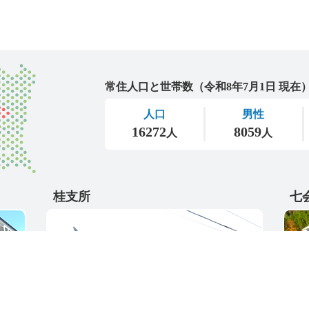
城里町
桂支所
七