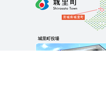
城里町役場
〒311-4391
茨城県東茨城郡城里町大字石塚1428-25
電話番号 / 029-288-3111(代)