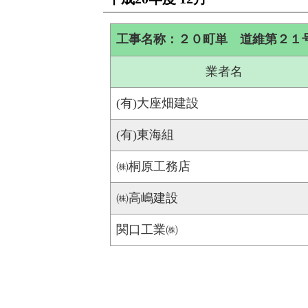
工事名称：２０町単 道維第２１
業者名
(有)大座畑建設
(有)東海組
㈱桐原工務店
㈱高嶋建設
関口工業㈱