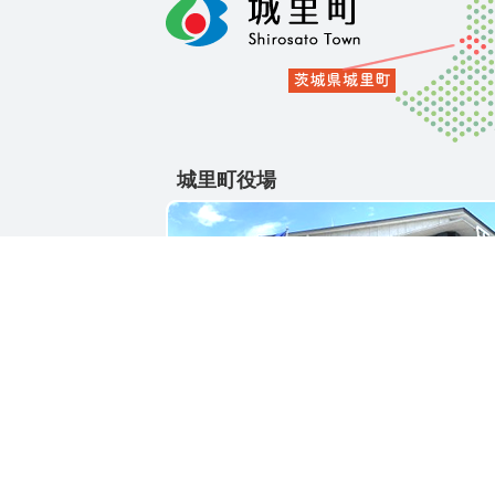
城里町役場
〒311-4391
茨城県東茨城郡城里町大字石塚1428-25
電話番号 / 029-288-3111(代)