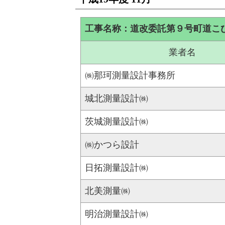
工事名称：道改委託第９号町道こ
業者名
㈱那珂測量設計事務所
城北測量設計㈱
茨城測量設計㈱
㈱かつら設計
日拓測量設計㈱
北美測量㈱
明治測量設計㈱