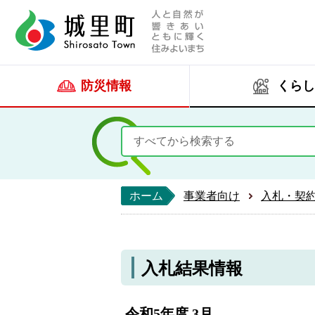
人と自然が響きあい
城里町ホー
防災情報
くらし
ホーム
事業者向け
入札・契
入札結果情報
令和5年度 3月