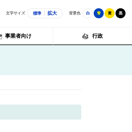
拡大
文字サイズ
標準
背景色
白
青
黄
黒
事業者向け
行政