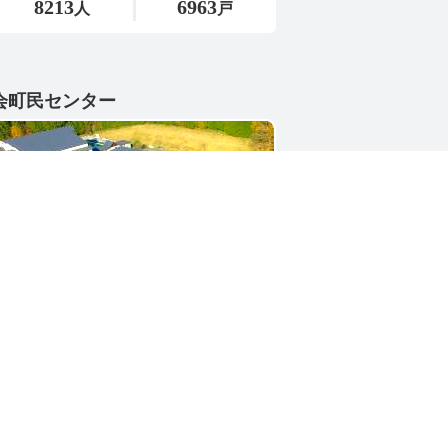
会町民センター
1-4402
県東茨城郡城里町大字小勝2268-3
号 / 0296-88-3111