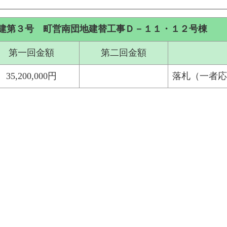
建第３号 町営南団地建替工事Ｄ－１１・１２号棟
第一回金額
第二回金額
35,200,000円
落札（一者応