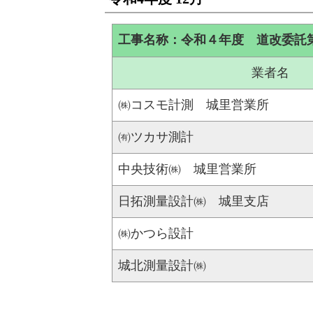
工事名称：令和４年度 道改委託
業者名
㈱コスモ計測 城里営業所
㈲ツカサ測計
中央技術㈱ 城里営業所
日拓測量設計㈱ 城里支店
㈱かつら設計
城北測量設計㈱