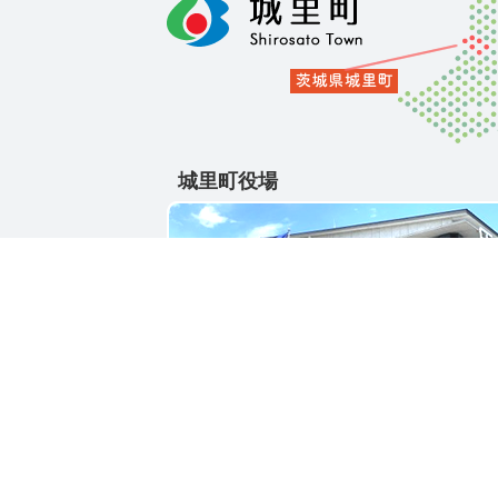
城里町役場
〒311-4391
茨城県東茨城郡城里町大字石塚1428-25
電話番号 / 029-288-3111(代)