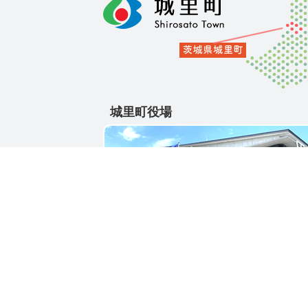
城里町役場
〒311-4391
茨城県東茨城郡城里町大字石塚1428-25
電話番号 / 029-288-3111(代)