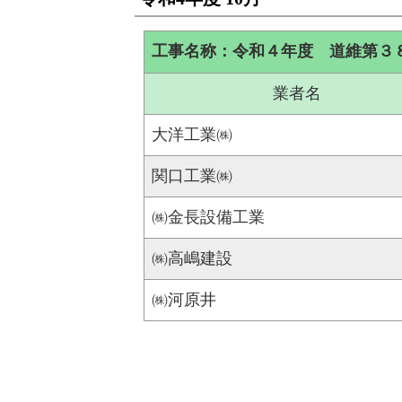
工事名称：令和４年度 道維第３
業者名
大洋工業㈱
関口工業㈱
㈱金長設備工業
㈱高嶋建設
㈱河原井