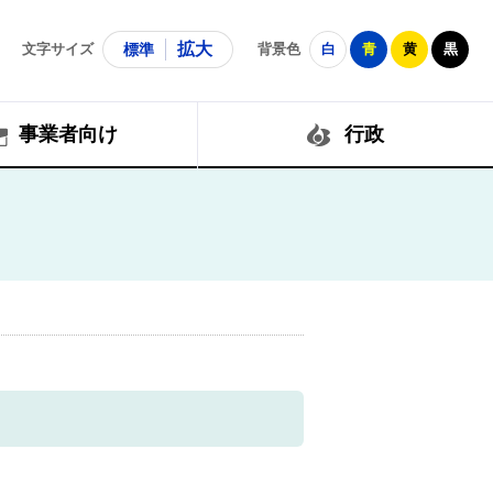
拡大
文字サイズ
標準
背景色
白
青
黄
黒
事業者向け
行政