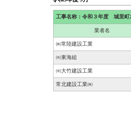
工事名称：令和３年度 城里町
業者名
㈱常陸建設工業
㈲東海組
㈲大竹建設工業
常北建設工業㈱