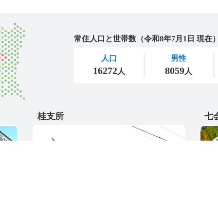
城里町
桂支所
七