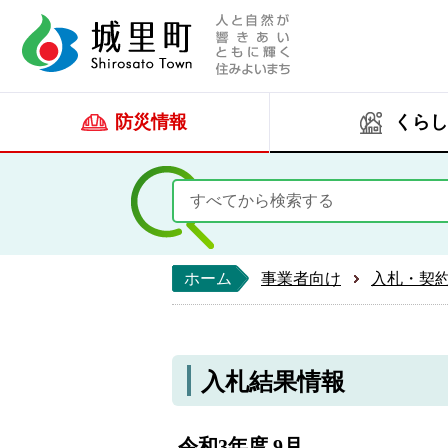
人と自然が響きあい
城里町ホー
防災情報
くらし
ホーム
事業者向け
入札・契
入札結果情報
令和3年度 9月