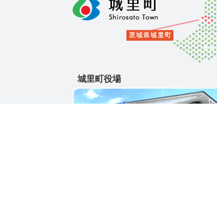
城里町役場
〒311-4391
茨城県東茨城郡城里町大字石塚1428-25
電話番号 / 029-288-3111(代)