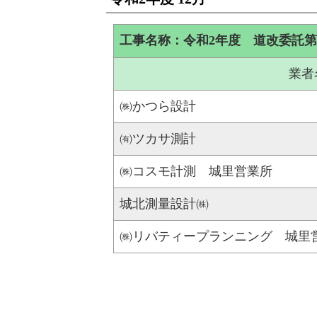
工事名称：令和2年度 道改委託第2
業者
㈱かつら設計
㈲ツカサ測計
㈱コスモ計測 城里営業所
城北測量設計㈱
㈱リバティープランニング 城里