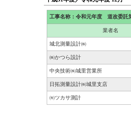
工事名称：令和元年度 道改委託第1
業者名
城北測量設計㈱
㈱かつら設計
中央技術㈱城里営業所
日拓測量設計㈱城里支店
㈲ツカサ測計