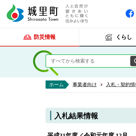
人と自然が響きあい
城里町ホー
防災情報
くらし
ホーム
事業者向け
入札・契約情
入札結果情報
平成31年度／令和元年度 12月