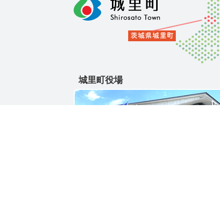
城里町役場
〒311-4391
茨城県東茨城郡城里町大字石塚1428-25
電話番号 / 029-288-3111(代)