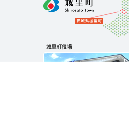
城里町役場
〒311-4391
茨城県東茨城郡城里町大字石塚1428-25
電話番号 / 029-288-3111(代)