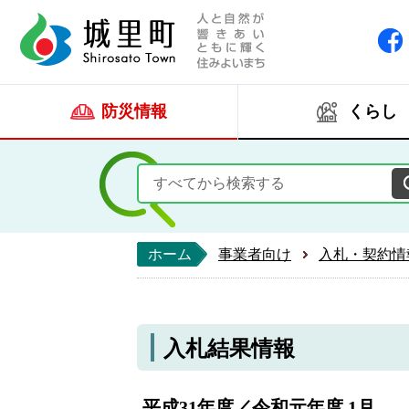
人と自然が響きあい
城里町ホー
防災情報
くらし
ホーム
事業者向け
入札・契約情
入札結果情報
平成31年度／令和元年度 1月