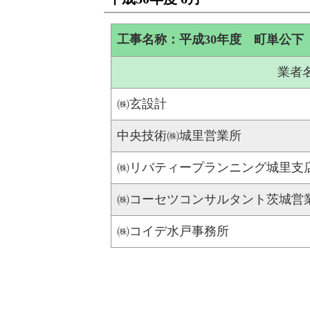
工事名称：平成30年度 町単公下
業者
㈱玄設計
中央技術㈱城里営業所
㈱リバティープランニング城里支
㈱コーセツコンサルタント茨城営
㈱コイデ水戸事務所