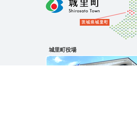
城里町役場
〒311-4391
茨城県東茨城郡城里町大字石塚1428-25
電話番号 / 029-288-3111(代)