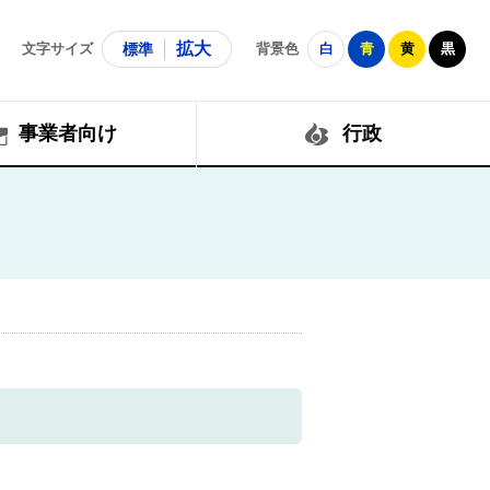
拡大
文字サイズ
標準
背景色
白
青
黄
黒
事業者向け
行政