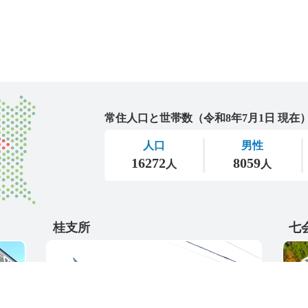
城里町
桂支所
七