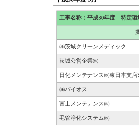
工事名称：平成30年度 特定
㈱茨城クリーンメディック
茨城公営企業㈱
日化メンテナンス㈱東日本支店
㈱バイオス
冨士メンテナンス㈱
毛管浄化システム㈱