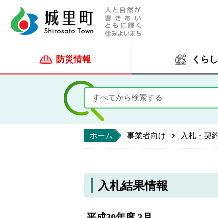
人と自然が響きあい
城里町ホー
防災情報
くらし
ホーム
事業者向け
入札・契
入札結果情報
平成30年度 3月