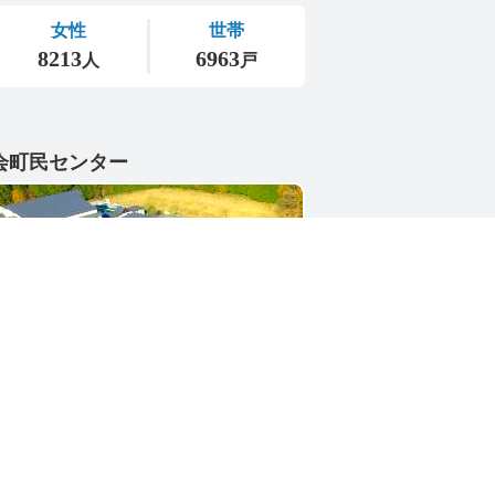
会町民センター
1-4402
県東茨城郡城里町大字小勝2268-3
号 / 0296-88-3111