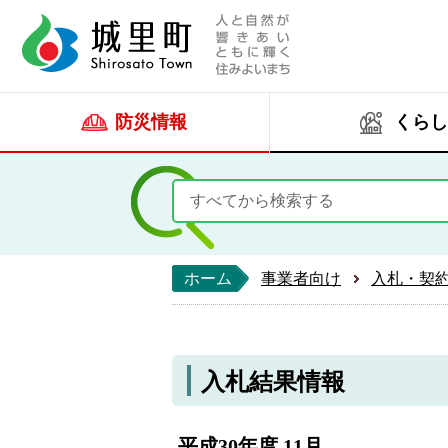
人と自然が響きあい
城里町ホー
防災情報
くらし
ホーム
事業者向け
入札・契
入札結果情報
平成30年度 11月