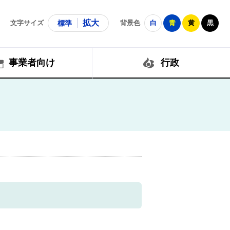
拡大
文字サイズ
標準
背景色
白
青
黄
黒
事業者向け
行政