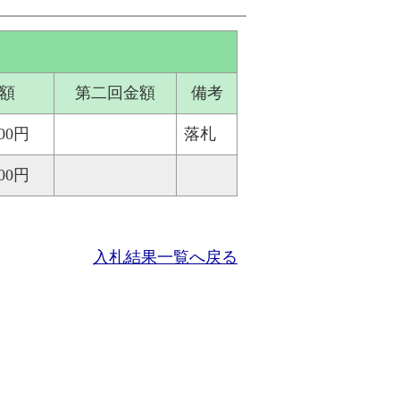
額
第二回金額
備考
000円
落札
000円
入札結果一覧へ戻る