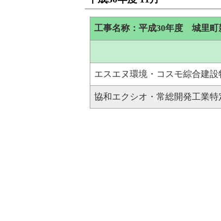
工事名称：平成30年度 城里
エスエヌ環境・コスモ綜合建設
協和エクシオ・常総開発工業特