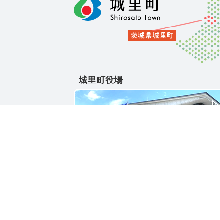
城里町役場
〒311-4391
茨城県東茨城郡城里町大字石塚1428-25
電話番号 / 029-288-3111(代)