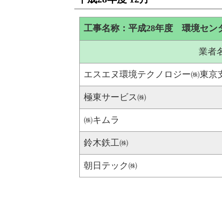
工事名称：平成28年度 環境セン
業者
エスエヌ環境テクノロジー㈱東京
極東サービス㈱
㈱キムラ
鈴木鉄工㈱
朝日テック㈱