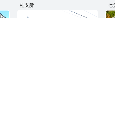
桂支所
七
〒311-4595
〒31
5
茨城県東茨城郡城里町大字阿波山176
茨城
電話番号 / 029-289-2211
電話番
ク集
サイトご利用ガイド
プライバシーポリ