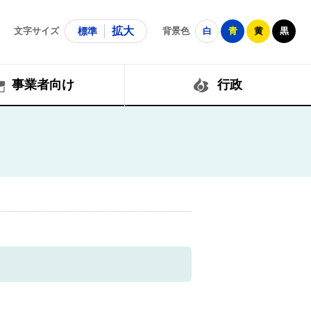
拡大
文字サイズ
標準
背景色
白
青
黄
黒
事業者向け
行政