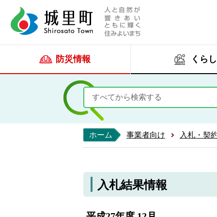
人と自然が響きあい
城里町ホー
防災情報
くらし
ホーム
事業者向け
入札・契
入札結果情報
平成27年度 12月