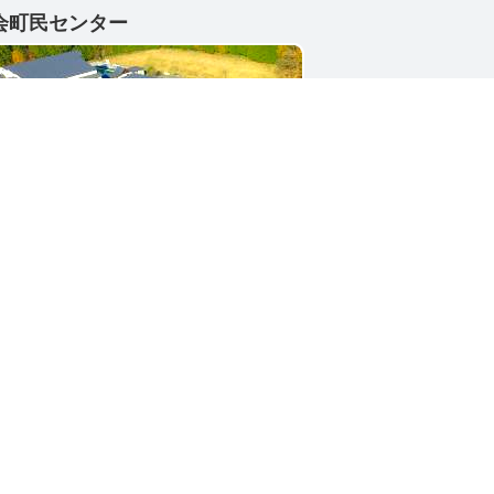
会町民センター
1-4402
県東茨城郡城里町大字小勝2268-3
号 / 0296-88-3111
シー
サイトマップ