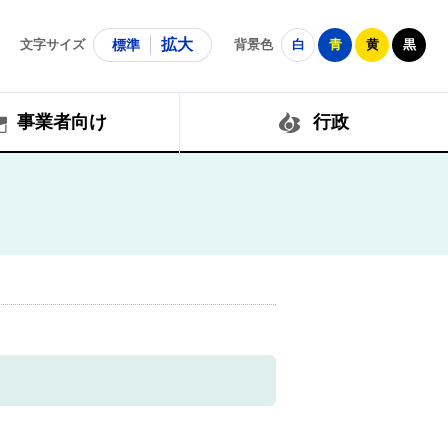
拡大
文字サイズ
標準
背景色
白
青
黄
黒
事業者向け
行政