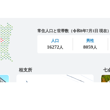
城里町
桂支所
七