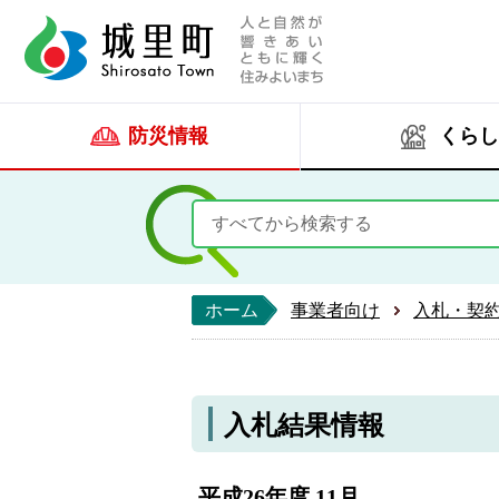
人と自然が響きあい
城里町ホー
防災情報
くらし
ホーム
事業者向け
入札・契
入札結果情報
平成26年度 11月