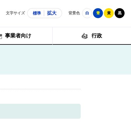
拡大
文字サイズ
標準
背景色
白
青
黄
黒
事業者向け
行政