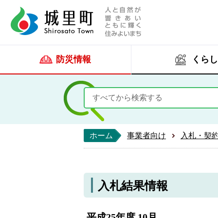
人と自然が響きあい
城里町ホー
防災情報
くらし
ホーム
事業者向け
入札・契
入札結果情報
平成25年度 10月