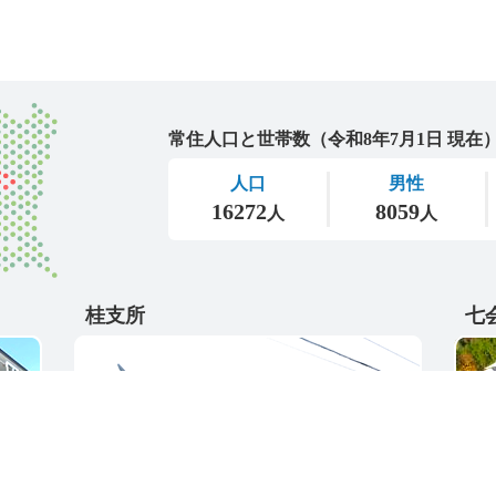
城里町
桂支所
七