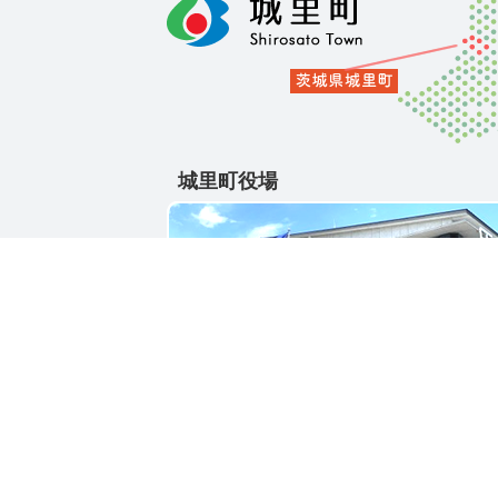
城里町役場
〒311-4391
茨城県東茨城郡城里町大字石塚1428-25
電話番号 / 029-288-3111(代)