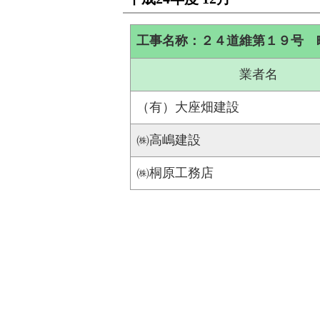
工事名称：２４道維第１９号 
業者名
（有）大座畑建設
㈱高嶋建設
㈱桐原工務店