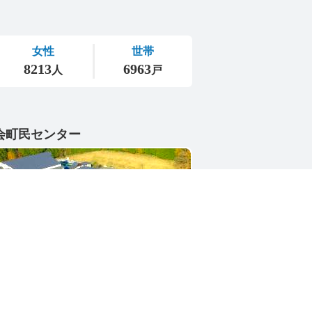
会町民センター
1-4402
県東茨城郡城里町大字小勝2268-3