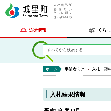
人と自然が響きあい
城里町ホー
防災情報
くらし
ホーム
事業者向け
入札・契
入札結果情報
平成24年度 12月