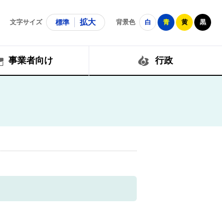
拡大
文字サイズ
標準
背景色
白
青
黄
黒
事業者向け
行政