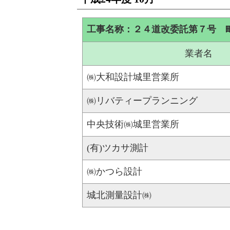
工事名称：２４道改委託第７号 
業者名
㈱大和設計城里営業所
㈱リバティープランニング
中央技術㈱城里営業所
(有)ツカサ測計
㈱かつら設計
城北測量設計㈱