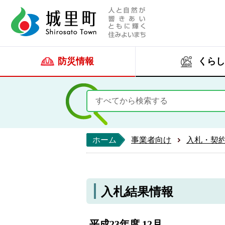
人と自然が響きあい
城里町ホー
防災情報
くらし
ホーム
事業者向け
入札・契
入札結果情報
平成23年度 12月