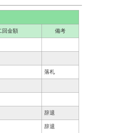
二回金額
備考
落札
辞退
辞退