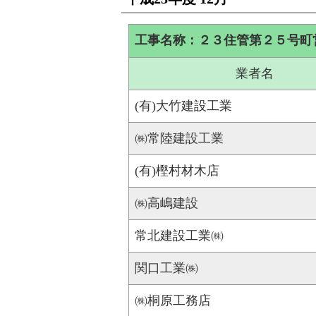
工事名称：２３住管第２５号町
業者名
(有)大竹建設工業
㈱常陸建設工業
(有)樫村材木店
㈱高嶋建設
常北建設工業㈱
関口工業㈱
㈱桐原工務店