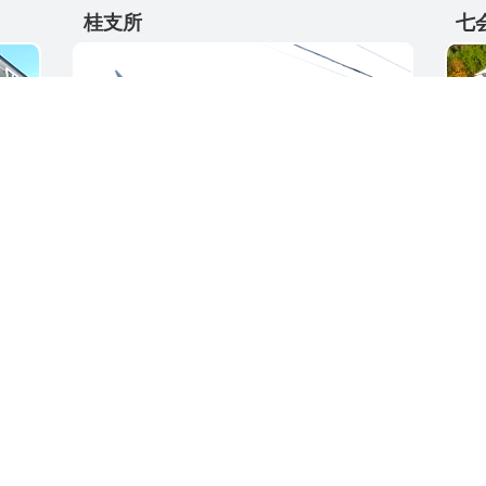
桂支所
七
〒311-4595
〒31
5
茨城県東茨城郡城里町大字阿波山176
茨城
電話番号 / 029-289-2211
電話番
ク集
サイトご利用ガイド
プライバシーポリ