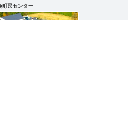
会町民センター
1-4402
県東茨城郡城里町大字小勝2268-3
号 / 0296-88-3111
シー
サイトマップ