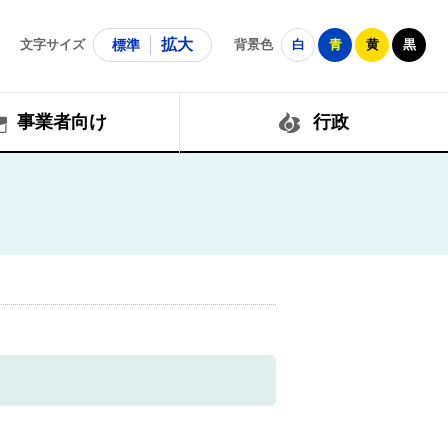
拡大
文字サイズ
標準
背景色
白
青
黄
黒
事業者向け
行政