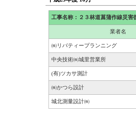
工事名称：２３林道菖蒲作線災害
業者名
㈱リバティープランニング
中央技術㈱城里営業所
(有)ツカサ測計
㈱かつら設計
城北測量設計㈱