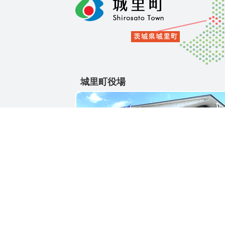
城里町役場
〒311-4391
茨城県東茨城郡城里町大字石塚1428-25
電話番号 / 029-288-3111(代)