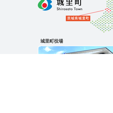
城里町役場
〒311-4391
茨城県東茨城郡城里町大字石塚1428-25
電話番号 / 029-288-3111(代)