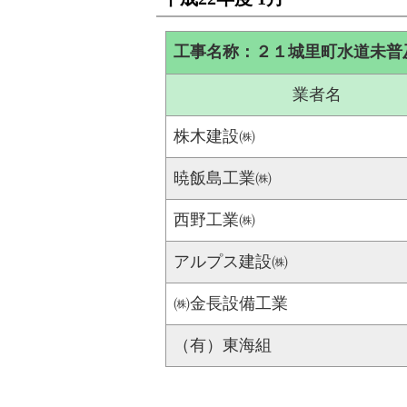
工事名称：２１城里町水道未普
業者名
株木建設㈱
暁飯島工業㈱
西野工業㈱
アルプス建設㈱
㈱金長設備工業
（有）東海組