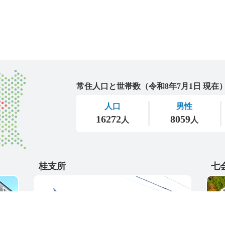
城里町
桂支所
七