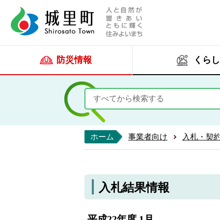
人と自然が響きあい
城里町ホー
防災情報
くらし
ホーム
事業者向け
入札・契
入札結果情報
平成22年度 1月