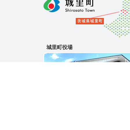
城里町役場
〒311-4391
茨城県東茨城郡城里町大字石塚1428-25
電話番号 / 029-288-3111(代)