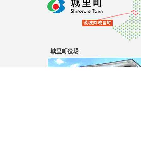
城里町役場
〒311-4391
茨城県東茨城郡城里町大字石塚1428-25
電話番号 / 029-288-3111(代)