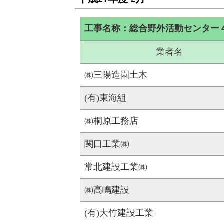
工事名称：総合野外活動センター
業者名
㈱三陽造園土木
(有)東海組
㈱桐原工務店
関口工業㈱
常北建設工業㈱
㈱高嶋建設
(有)大竹建設工業