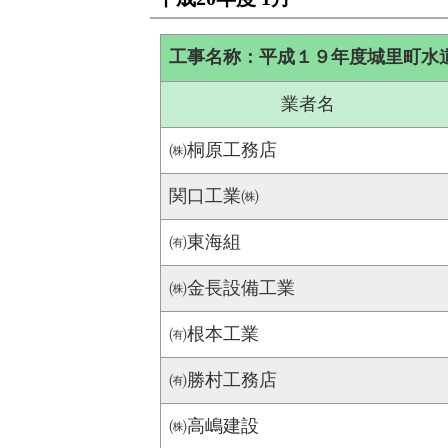
工事名称：平成１９年度城里町水
業者名
㈱桐原工務店
関口工業㈱
㈲東海組
㈱金長設備工業
㈲根本工業
㈲勝村工務店
㈱高嶋建設