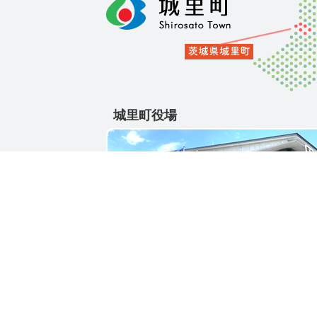
城里町役場
〒311-4391
茨城県東茨城郡城里町大字石塚1428-25
電話番号 / 029-288-3111(代)