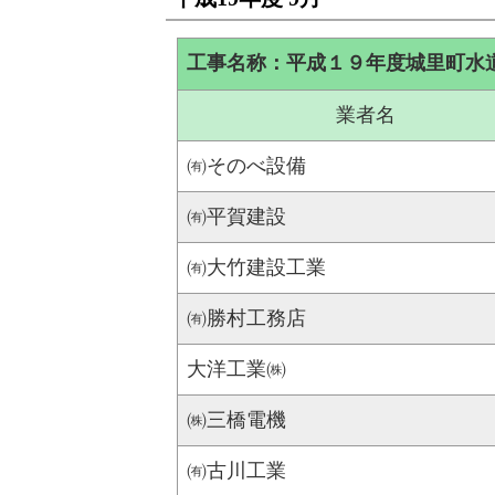
工事名称：平成１９年度城里町水
業者名
㈲そのべ設備
㈲平賀建設
㈲大竹建設工業
㈲勝村工務店
大洋工業㈱
㈱三橋電機
㈲古川工業