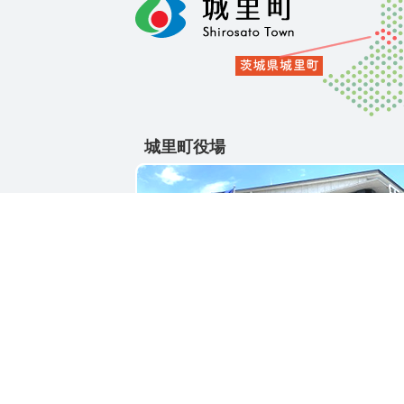
城里町役場
〒311-4391
茨城県東茨城郡城里町大字石塚1428-25
電話番号 / 029-288-3111(代)