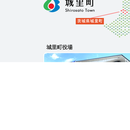
城里町役場
〒311-4391
茨城県東茨城郡城里町大字石塚1428-25
電話番号 / 029-288-3111(代)