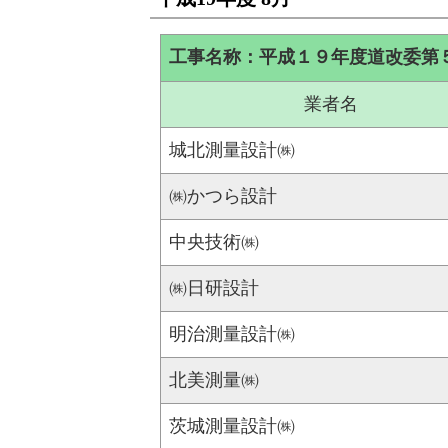
工事名称：平成１９年度道改委第
業者名
城北測量設計㈱
㈱かつら設計
中央技術㈱
㈱日研設計
明治測量設計㈱
北美測量㈱
茨城測量設計㈱