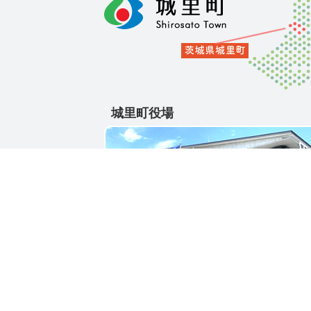
城里町役場
〒311-4391
茨城県東茨城郡城里町大字石塚1428-25
電話番号 / 029-288-3111(代)