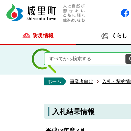
人と自然が響きあい
城里町ホー
防災情報
くらし
ホーム
事業者向け
入札・契約情
入札結果情報
平成18年度 3月