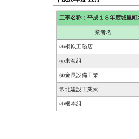
工事名称：平成１８年度城里町水道
業者名
㈱桐原工務店
㈲東海組
㈱金長設備工業
常北建設工業㈱
㈱根本組