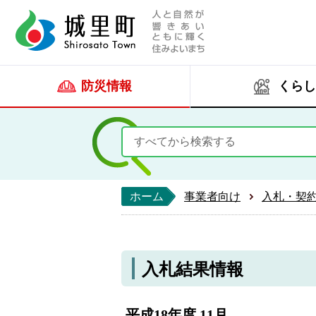
人と自然が響きあい
城里町ホー
防災情報
くらし
ホーム
事業者向け
入札・契
入札結果情報
平成18年度 11月