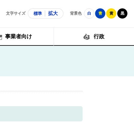
拡大
文字サイズ
標準
背景色
白
青
黄
黒
事業者向け
行政