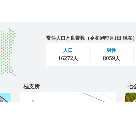
城里町
桂支所
七