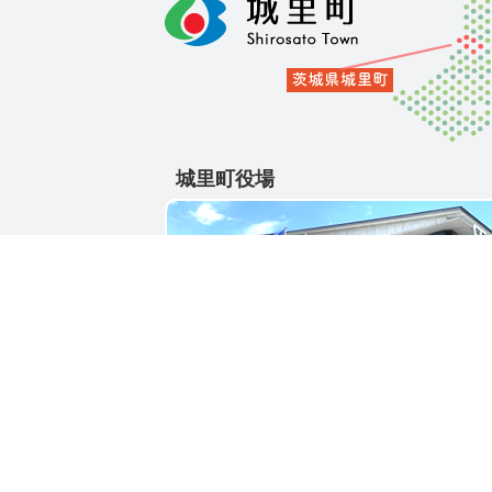
城里町役場
〒311-4391
茨城県東茨城郡城里町大字石塚1428-25
電話番号 / 029-288-3111(代)