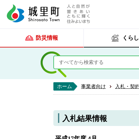
人と自然が響きあい
城里町ホー
防災情報
くらし
ホーム
事業者向け
入札・契
入札結果情報
平成17年度 4月