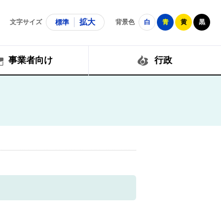
拡大
文字サイズ
標準
背景色
白
青
黄
黒
事業者向け
行政