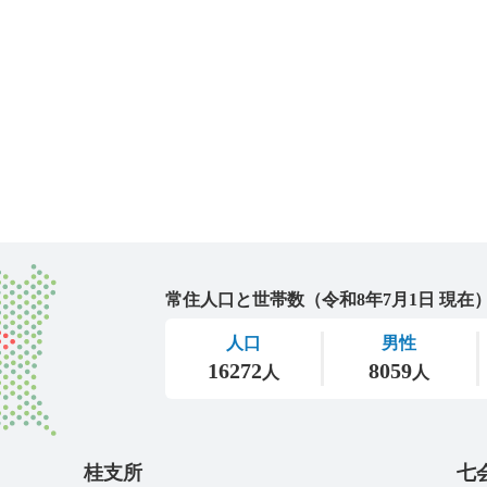
城里町
桂支所
七