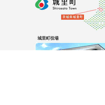
城里町役場
〒311-4391
茨城県東茨城郡城里町大字石塚1428-25
電話番号 / 029-288-3111(代)